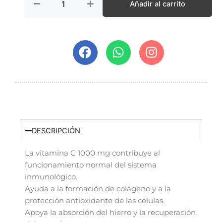
1000mg
Añadir al carrito
cantidad
F
W
I
a
h
n
c
a
s
e
t
t
b
s
a
o
a
g
o
p
r
k
p
a
DESCRIPCIÓN
m
La vitamina C 1000 mg contribuye al
funcionamiento normal del sistema
inmunológico.
Ayuda a la formación de colágeno y a la
protección antioxidante de las células.
Apoya la absorción del hierro y la recuperación