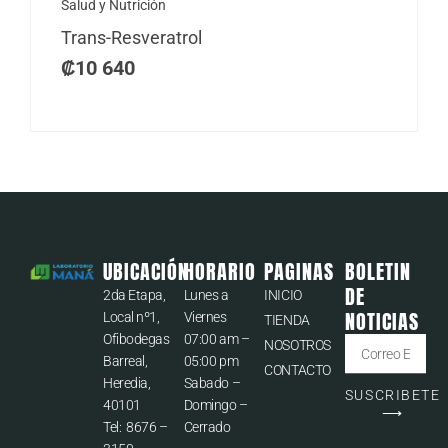
Salud y Nutrición
Trans-Resveratrol
₡
10 640
UBICACIÓN
HORARIO
PAGINAS
BOLETIN
DE
2da Etapa,
Lunes a
INICIO
NOTICIAS
Local nº1,
Viernes
TIENDA
Ofibodegas
07:00 am –
Correo
NOSOTROS
Barreal,
05:00 pm
CONTACTO
Heredia,
Sabado –
SUSCRIBETE
40101
Domingo –
⟶
Tel:
8676 –
Cerrado