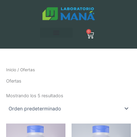
Ir
al
contenido
0
Carrito
Inicio
/ Ofertas
Ofertas
Mostrando los 5 resultados