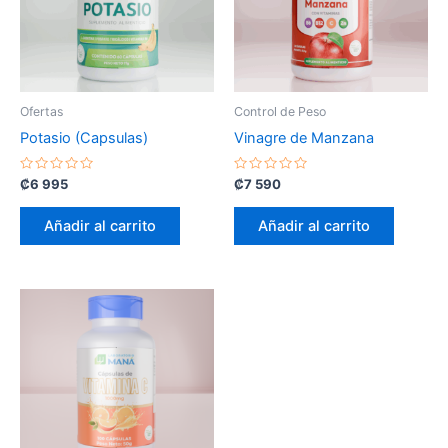
Ofertas
Control de Peso
Potasio (Capsulas)
Vinagre de Manzana
Valorado
Valorado
₡
6 995
₡
7 590
con
con
0
0
de
de
Añadir al carrito
Añadir al carrito
5
5