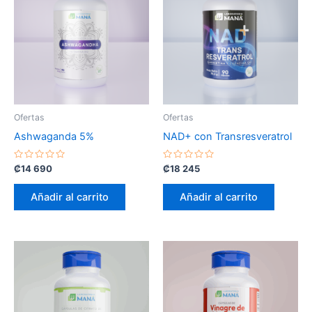
Ofertas
Ofertas
Ashwaganda 5%
NAD+ con Transresveratrol
Valorado
Valorado
₡
14 690
₡
18 245
con
con
0
0
de
de
Añadir al carrito
Añadir al carrito
5
5