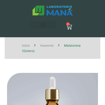
Ir
al
contenido
0
Carrito
Inicio
Insomnio
Melatonina
(Gotero)