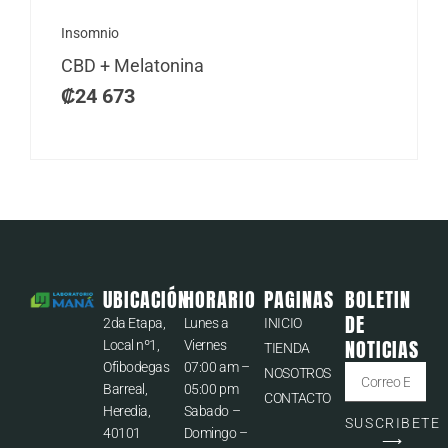
Insomnio
CBD + Melatonina
₡
24 673
UBICACIÓN
HORARIO
PAGINAS
BOLETIN
DE
2da Etapa,
Lunes a
INICIO
NOTICIAS
Local nº1,
Viernes
TIENDA
Ofibodegas
07:00 am –
Correo
NOSOTROS
Barreal,
05:00 pm
CONTACTO
Heredia,
Sabado –
SUSCRIBETE
40101
Domingo –
⟶