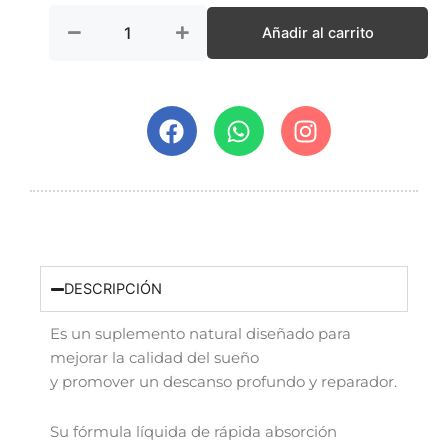
(Gotero)
cantidad
Añadir al carrito
F
W
I
a
h
n
c
a
s
e
t
t
b
s
a
o
a
g
o
p
r
k
p
a
DESCRIPCIÓN
m
Es un suplemento natural diseñado para
mejorar la calidad del sueño
y promover un descanso profundo y reparador.
Su fórmula líquida de rápida absorción