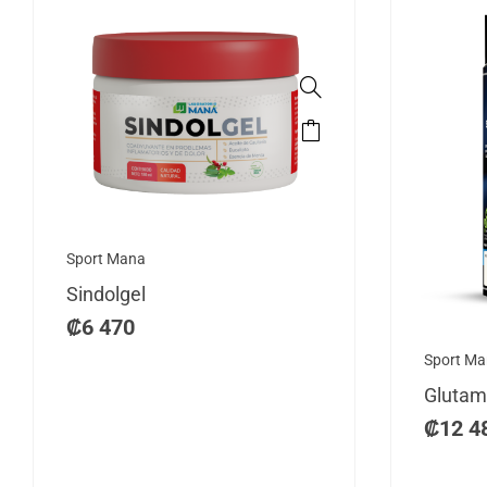
Sport Mana
Sindolgel
₡
6 470
Sport M
Glutam
₡
12 4