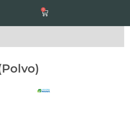
0
Carrito
(Polvo)