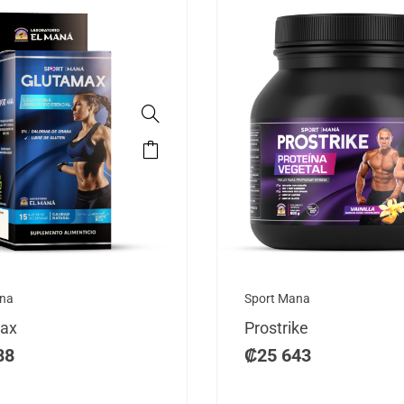
ana
Sport Mana
ax
Prostrike
88
₡
25 643