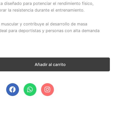
a diseñado para potenciar el rendimiento físico,
rar la resistencia durante el entrenamiento.
 muscular y contribuye al desarrollo de masa
deal para deportistas y personas con alta demanda
Añadir al carrito
F
W
I
a
h
n
c
a
s
e
t
t
b
s
a