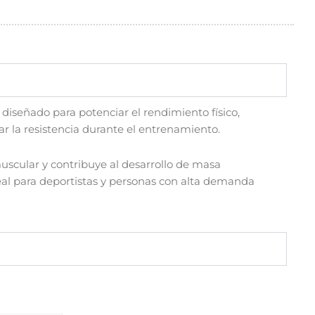
o
a
g
o
p
r
k
p
a
m
diseñado para potenciar el rendimiento físico,
r la resistencia durante el entrenamiento.
uscular y contribuye al desarrollo de masa
al para deportistas y personas con alta demanda