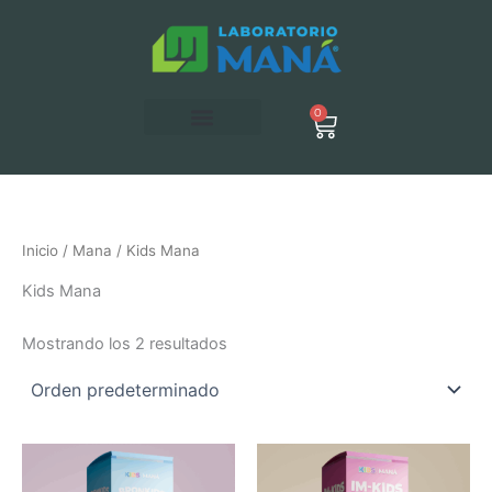
Ir
al
contenido
0
Carrito
Inicio
/
Mana
/ Kids Mana
Kids Mana
Mostrando los 2 resultados