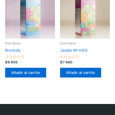
Kids Maná
Kids Maná
Bronkids
Jarabe IM-KIDS
Valorado
Valorado
₡
6 605
₡
7 680
con
con
0
0
de
de
Añadir al carrito
Añadir al carrito
5
5